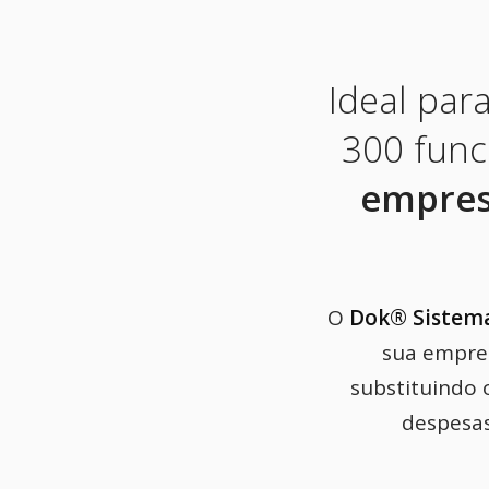
Ideal pa
300 func
empres
O
Dok® Sistema
sua empres
substituindo 
despesas