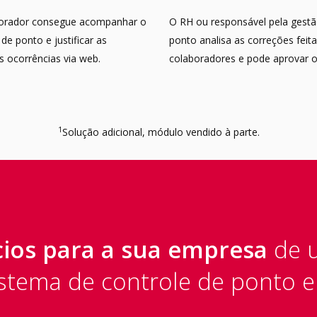
orador consegue acompanhar o
O RH ou responsável pela gest
de ponto e justificar as
ponto analisa as correções feit
s ocorrências via web.
colaboradores e pode aprovar o
1
Solução adicional, módulo vendido à parte.
cios para a sua empresa
de u
stema de controle de ponto e