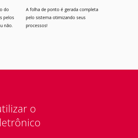
ão do
A folha de ponto é gerada completa
as pelos
pelo sistema otimizando seus
u não.
processos!
tilizar o
letrônico